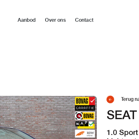
Aanbod
Over ons
Contact
Terug n
SEAT 
1.0 Sport