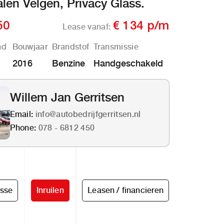
len Velgen, Privacy Glass.
50
€ 134 p/m
Lease vanaf:
nd
Bouwjaar
Brandstof
Transmissie
2016
Benzine
Handgeschakeld
Willem Jan Gerritsen
Email:
info@autobedrijfgerritsen.nl
Phone:
078 - 6812 450
esse
Inruilen
Leasen / financieren