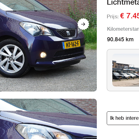
Lichtmeta
€ 7.4
Prijs:
Kilometersta
90.845 km
Ik heb inter