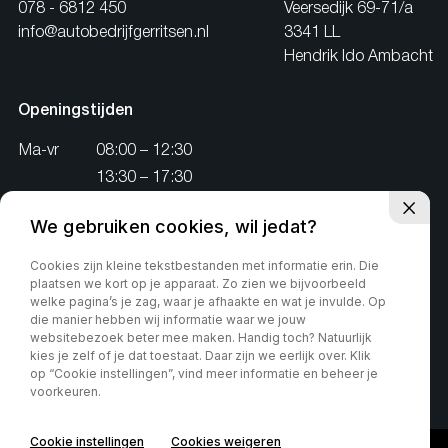
078 - 6812 450
Veersedijk 69-71/a
info@autobedrijfgerritsen.nl
3341 LL
Hendrik Ido Ambacht
Openingstijden
Ma-vr
08:00 – 12:30
13:30 – 17:30
Za
10:00 – 14:00
We gebruiken cookies, wil jedat?
Zo
Gesloten
Zaterdag na 14:00
Cookies zijn kleine tekstbestanden met informatie erin. Die
alleen op afspraak
plaatsen we kort op je apparaat. Zo zien we bijvoorbeeld
welke pagina’s je zag, waar je afhaakte en wat je invulde. Op
die manier hebben wij informatie waar we jouw
websitebezoek beter mee maken. Handig toch? Natuurlijk
kies je zelf of je dat toestaat. Daar zijn we eerlijk over. Klik
op “Cookie instellingen”, vind meer informatie en beheer je
Privacy policy
voorkeuren.
Cookie instellingen
Cookies weigeren